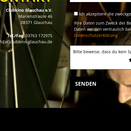
Bitte
Bitte
Clubkino Glauchau e.V.
lasse
lasse
Ich akzeptiere die zweckg
Marienstrasse 46
dieses
dieses
08371 Glauchau
Ihre Daten zum Zweck der Be
Feld
Feld
Daten werden vertraulich be
leer.
leer.
Datenschutzerklärung
Tel./Fax:
03763 172975
fo[at]clubkino-glauchau.de
Bitte beweise, dass du kein